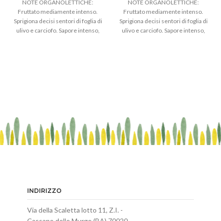
NOTE ORGANOLETTICHE:
NOTE ORGANOLETTICHE:
Fruttato mediamente intenso.
Fruttato mediamente intenso.
Sprigiona decisi sentori di foglia di
Sprigiona decisi sentori di foglia di
ulivo e carciofo. Sapore intenso,
ulivo e carciofo. Sapore intenso,
contraddistinto da note piccanti e
contraddistinto da note piccanti e
sfumature amare persistenti.
sfumature amare persistenti.
ABBINAMENTI: Ideale su
ABBINAMENTI: Ideale su
focacce, carni rosse, legumi,
focacce, carni rosse, legumi,
crostacei, pesci al forno,
crostacei, pesci al forno,
selvaggina.
selvaggina
INDIRIZZO
Via della Scaletta lotto 11, Z.I. -
Cassano delle Murge (BA) 70020