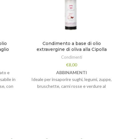
lio
Condimento a base di olio
C
aglio
extravergine di oliva alla Cipolla
extra
Condimenti
€
8,00
ato e
ABBINAMENTI
ABBIN
abile in
Ideale per insaporire sughi, legumi, zuppe,
focacci
lse, con
bruschette, carni rosse e verdure al
odori e
forno.