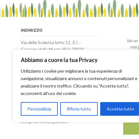
INDIRIZZO
Sei un 
Via della Scaletta lotto 11, Z.I. -
una p
Cassano delle Murge (BA) 70020
risp
Privacy Policy
Abbiamo a cuore la tua Privacy
Termini e Condizioni di Vendita
Utilizziamo i cookie per migliorare la tua esperienza di
navigazione, visualizzare annunci o contenuti personalizzati e
Cookie Policy
analizzare il nostro traffico. Cliccando su "Accetta tutto",
TELEFONO
acconsenti all'uso dei cookie.
+39 080 775866
Personalizza
Rifiuta tutto
Accetta tutto
EMAIL
info@frantoiodegrandi.it