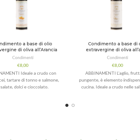
ndimento a base di olio
Condimento a base di o
vergine di oliva all’Arancia
extravergine di oliva all’
Condimenti
Condimenti
€
8,00
€
8,00
NAMENTI Ideale a crudo con
ABBINAMENTI L’aglio, frutt
ei, tartare di tonno e salmone,
pungente, è elemento indispens
nsalate, dolci e cioccolato.
cucina. Ideale a crudo nelle sa
insalate di pasta, legumi, pom
bruschette.