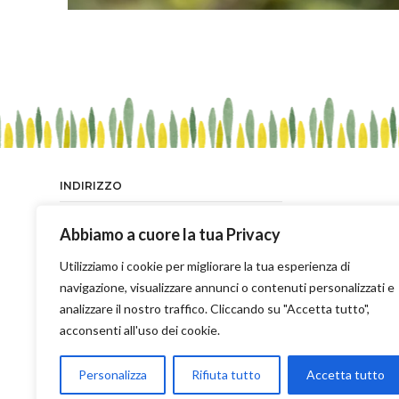
INDIRIZZO
Sei un 
Via della Scaletta lotto 11, Z.I. -
Abbiamo a cuore la tua Privacy
una p
Cassano delle Murge (BA) 70020
risp
Utilizziamo i cookie per migliorare la tua esperienza di
Privacy Policy
navigazione, visualizzare annunci o contenuti personalizzati e
Termini e Condizioni di Vendita
analizzare il nostro traffico. Cliccando su "Accetta tutto",
acconsenti all'uso dei cookie.
Cookie Policy
TELEFONO
Personalizza
Rifiuta tutto
Accetta tutto
+39 080 775866