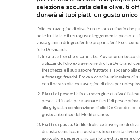
selezione accurata delle olive, ti of
donerà ai tuoi piatti un gusto unico
L'olio extravergine di oliva è un tesoro culinario che p
note fruttate e il retrogusto leggermente piccante 
vasta gamma di ingredienti e preparazioni. Ecco come p
l'olio De Grandi:
Insalate fresche e colorate:
Aggiungi un tocco di 
utilizzando l'olio extravergine di oliva De Grandi 
freschezza e il suo sapore fruttato si sposano alla
e formaggi freschi. Prova a condire un'insalata di r
con il nostro olio extravergine di oliva per un'esplos
Piatti di pesce:
L'olio extravergine di oliva è l'alle
pesce. Utilizzalo per marinare filetti di pesce prima 
alla griglia. La combinazione di olio De Grandi e pesc
gusto autentico del Mediterraneo.
Piatti di pasta:
Un filo di olio extravergine di oliva
di pasta semplice, ma gustoso. Sperimenta divers
aglio, olio e peperoncino con l'olio extravergine di o