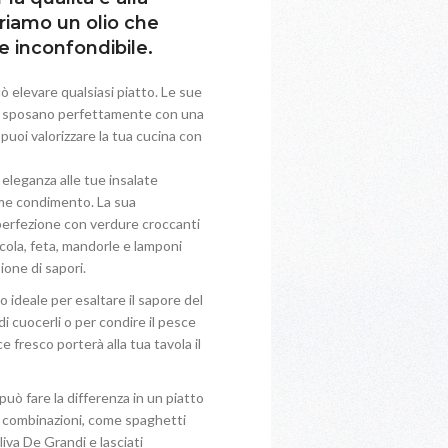
friamo un olio che
 e inconfondibile.
uò elevare qualsiasi piatto. Le sue
si sposano perfettamente con una
uoi valorizzare la tua cucina con
eleganza alle tue insalate
come condimento. La sua
 perfezione con verdure croccanti
ucola, feta, mandorle e lamponi
ione di sapori.
ato ideale per esaltare il sapore del
di cuocerli o per condire il pesce
e fresco porterà alla tua tavola il
 può fare la differenza in un piatto
e combinazioni, come spaghetti
liva De Grandi e lasciati