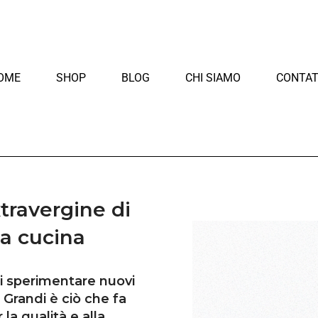
OME
SHOP
BLOG
CHI SIAMO
CONTAT
xtravergine di
ua cucina
i sperimentare nuovi
e Grandi è ciò che fa
la qualità e alla