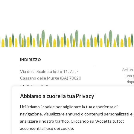
INDIRIZZO
Sei un 
Via della Scaletta lotto 11, Z.I. -
una p
Cassano delle Murge (BA) 70020
risp
Privacy Policy
Abbiamo a cuore la tua Privacy
Termini e Condizioni di Vendita
Utilizziamo i cookie per migliorare la tua esperienza di
Cookie Policy
navigazione, visualizzare annunci o contenuti personalizzati e
TELEFONO
analizzare il nostro traffico. Cliccando su "Accetta tutto",
acconsenti all'uso dei cookie.
+39 080 775866